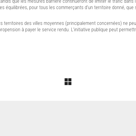
is que les mesures barrière continueront de limiter le trafic dans l
 équilibrées, pour tous les commerçants d’un territoire donné, que 
les territoires des villes moyennes (principalement concernées) ne peuv
pension à payer le service rendu. L’initiative publique peut permettre