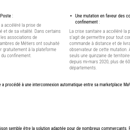
Poste :
Une mutation en faveur des c
confinement :
a accéléré la prise de
et de sa vitalité. Dans certains
La crise sanitaire a accéléré la 
 les associations de
s’agit de permettre pour tout c
ambres de Métiers ont souhaité
commande à distance et de livrai
 gratuitement à la plateforme
observateur de cette mutation. A
e du confinement.
seuls une quinzaine de territoir
depuis mi-mars 2020, plus de 60
départements.
a procédé à une interconnexion automatique entre sa marketplace MaVi
raison semble être la solution adaptée pour de nombreux commerçants. Pe