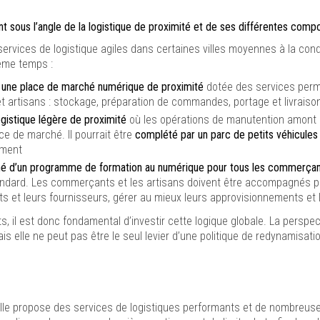
nt sous l’angle de la logistique de proximité et de ses différentes comp
s services de logistique agiles dans certaines villes moyennes à la co
même temps :
à une place de marché numérique de proximité
dotée des services perme
artisans : stockage, préparation de commandes, portage et livraison
gistique légère de proximité
où les opérations de manutention amont e
e de marché. Il pourrait être
complété par un parc de petits véhicules 
ement
 d’un programme de formation au numérique pour tous les commerçants e
andard. Les commerçants et les artisans doivent être accompagnés pou
ents et leurs fournisseurs, gérer au mieux leurs approvisionnements et
s, il est donc fondamental d’investir cette logique globale. La perspe
ais elle ne peut pas être le seul levier d’une politique de redynamisa
e propose des services de logistiques performants et de nombreuses 