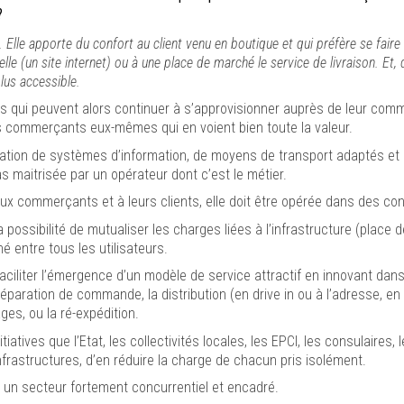
?
. Elle apporte du confort au client venu en boutique et qui préfère se faire 
lle (un site internet) ou à une place de marché le service de livraison. E
lus accessible.
ts qui peuvent alors continuer à s’approvisionner auprès de leur com
es commerçants eux-mêmes qui en voient bien toute la valeur.
isation de systèmes d’information, de moyens de transport adaptés et 
s maitrisée par un opérateur dont c’est le métier.
 aux commerçants et à leurs clients, elle doit être opérée dans des co
 la possibilité de mutualiser les charges liées à l’infrastructure (pla
é entre tous les utilisateurs.
ciliter l’émergence d’un modèle de service attractif en innovant dans
 préparation de commande, la distribution (en drive in ou à l’adresse, 
ges, ou la ré-expédition.
iatives que l’Etat, les collectivités locales, les EPCI, les consulaire
infrastructures, d’en réduire la charge de chacun pris isolément.
un secteur fortement concurrentiel et encadré.