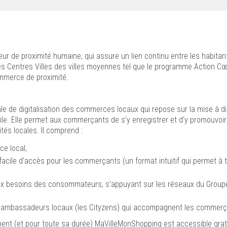
 de proximité humaine, qui assure un lien continu entre les habitant
 Centres Villes des villes moyennes tel que le programme Action Cœur 
mmerce de proximité.
e de digitalisation des commerces locaux qui repose sur la mise à di
. Elle permet aux commerçants de s’y enregistrer et d’y promouvoir l
tés locales. Il comprend :
ce local,
facile d’accès pour les commerçants (un format intuitif qui permet à tou
aux besoins des consommateurs, s’appuyant sur les réseaux du Groupe L
s ambassadeurs locaux (les Cityzens) qui accompagnent les commerça
ment (et pour toute sa durée) MaVilleMonShopping est accessible gra